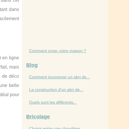
 dans cet
tant dans
acilement
Comment orner votre maison ?
r en ligne
Blog
fait, mais
es de déco
Comment incorporer un abri de...
une belle
La construction d'un abri de...
idéal pour
Quels sont les différents...
Bricolage
Choisir entre une chaudière...