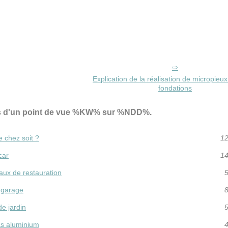
Explication de la réalisation de micropieu
fondations
es d'un point de vue %KW% sur %NDD%.
 chez soit ?
12
car
14
vaux de restauration
5
n garage
8
de jardin
5
as aluminium
4