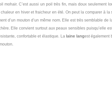
l mohair. C’est aussi un poil très fin, mais doux seulement lor
 chaleur en hiver et fraicheur en été. On peut la comparer à la s
ement d’un mouton d’un même nom. Elle est très semblable de l
hère. Elle convient surtout aux peaux sensibles puisqu’elle est 
résistante, confortable et élastique. La
laine lang
est également
 mouton.