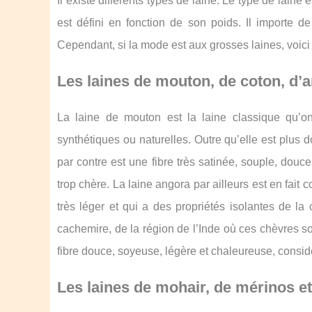
Il existe différents types de laine. Le type de lai
est défini en fonction de son poids. Il importe d
Cependant, si la mode est aux grosses laines, voic
Les laines de mouton, de coton, d’
La laine de mouton est la laine classique qu’on
synthétiques ou naturelles. Outre qu’elle est plus d
par contre est une fibre très satinée, souple, douce 
trop chère. La laine angora par ailleurs est en fait c
très léger et qui a des propriétés isolantes de la
cachemire, de la région de l’Inde où ces chèvres so
fibre douce, soyeuse, légère et chaleureuse, consi
Les laines de mohair, de mérinos et