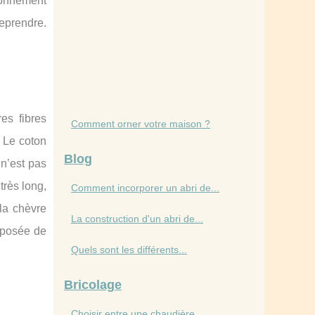
tionnement
eprendre.
es fibres
Comment orner votre maison ?
. Le coton
Blog
 n’est pas
très long,
Comment incorporer un abri de...
 la chèvre
La construction d'un abri de...
omposée de
Quels sont les différents...
Bricolage
Choisir entre une chaudière...