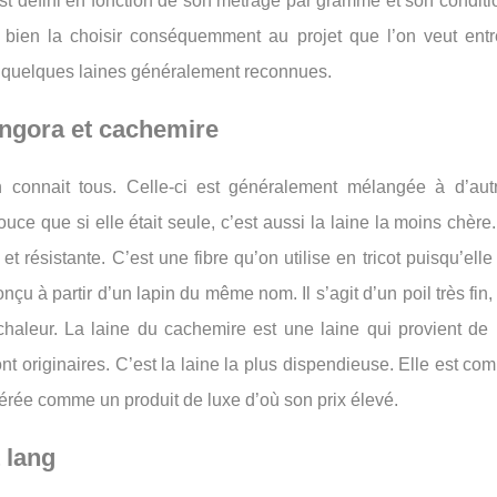
ne est défini en fonction de son métrage par gramme et son condi
e bien la choisir conséquemment au projet que l’on veut entr
i quelques laines généralement reconnues.
angora et cachemire
 connait tous. Celle-ci est généralement mélangée à d’autr
ouce que si elle était seule, c’est aussi la laine la moins chère
et résistante. C’est une fibre qu’on utilise en tricot puisqu’elle
onçu à partir d’un lapin du même nom. Il s’agit d’un poil très fin, 
 chaleur. La laine du cachemire est une laine qui provient de
nt originaires. C’est la laine la plus dispendieuse. Elle est c
dérée comme un produit de luxe d’où son prix élevé.
 lang