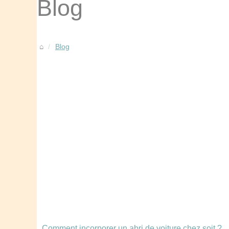
Blog
Blog
Comment incorporer un abri de voiture chez soit ?