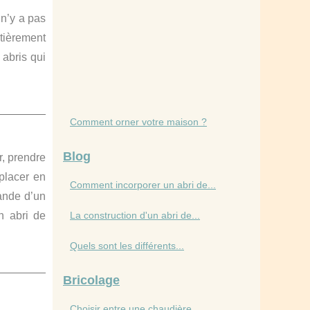
l n’y a pas
ntièrement
 abris qui
Comment orner votre maison ?
Blog
r, prendre
 placer en
Comment incorporer un abri de...
ande d’un
n abri de
La construction d'un abri de...
Quels sont les différents...
Bricolage
Choisir entre une chaudière...