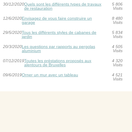
30/12/2020
Quels sont les différents types de travaux
5 806
de restauration
Visits
12/6/2020
Envisagez de vous faire construire un
8 480
garage
Visits
29/5/2020
Tous les différents styles de cabanes de
5 834
jardin
Visits
20/3/2020
Les questions par rapports au pergolas
4 505
aluminium
Visits
07/12/2019
Toutes les préstations proposés aux
4 320
alentours de Bruxelles
Visits
09/6/2019
Orner un mur avec un tableau
4 521
Visits